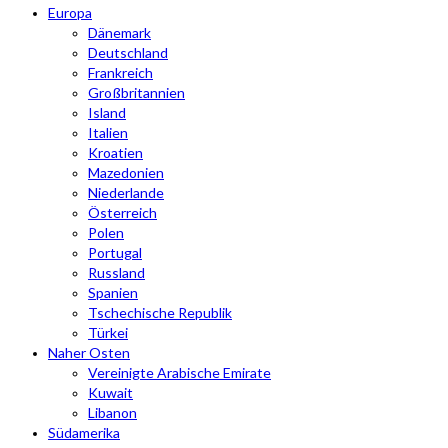
Europa
Dänemark
Deutschland
Frankreich
Großbritannien
Island
Italien
Kroatien
Mazedonien
Niederlande
Österreich
Polen
Portugal
Russland
Spanien
Tschechische Republik
Türkei
Naher Osten
Vereinigte Arabische Emirate
Kuwait
Libanon
Südamerika