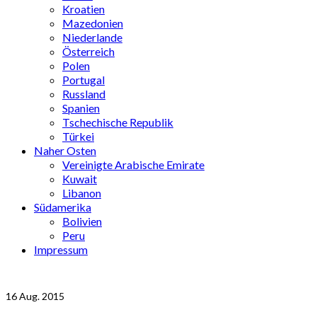
Kroatien
Mazedonien
Niederlande
Österreich
Polen
Portugal
Russland
Spanien
Tschechische Republik
Türkei
Naher Osten
Vereinigte Arabische Emirate
Kuwait
Libanon
Südamerika
Bolivien
Peru
Impressum
16
Aug. 2015