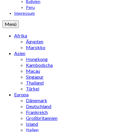
Bolivien
Peru
Impressum
Menü
Afrika
Ägypten
Marokko
Asien
Hongkong
Kambodscha
Macau
Singapur
Thailand
Türkei
Europa
Dänemark
Deutschland
Frankreich
Großbritannien
Island
Italien