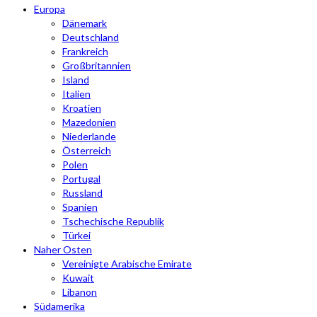
Europa
Dänemark
Deutschland
Frankreich
Großbritannien
Island
Italien
Kroatien
Mazedonien
Niederlande
Österreich
Polen
Portugal
Russland
Spanien
Tschechische Republik
Türkei
Naher Osten
Vereinigte Arabische Emirate
Kuwait
Libanon
Südamerika