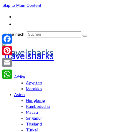
Skip to Main Content
Suche nach:
Facebook
Travelsharks
Pinterest
Email
Afrika
Ägypten
WhatsApp
Marokko
Asien
Hongkong
Kambodscha
Macau
Singapur
Thailand
Türkei