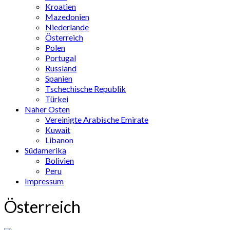
Kroatien
Mazedonien
Niederlande
Österreich
Polen
Portugal
Russland
Spanien
Tschechische Republik
Türkei
Naher Osten
Vereinigte Arabische Emirate
Kuwait
Libanon
Südamerika
Bolivien
Peru
Impressum
Österreich