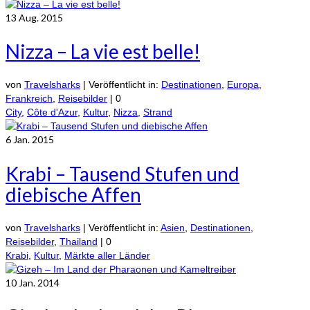
13
Aug. 2015
Nizza – La vie est belle!
von
Travelsharks
|
Veröffentlicht in:
Destinationen
,
Europa
,
Frankreich
,
Reisebilder
|
0
City
,
Côte d'Azur
,
Kultur
,
Nizza
,
Strand
6
Jan. 2015
Krabi – Tausend Stufen und
diebische Affen
von
Travelsharks
|
Veröffentlicht in:
Asien
,
Destinationen
,
Reisebilder
,
Thailand
|
0
Krabi
,
Kultur
,
Märkte aller Länder
10
Jan. 2014