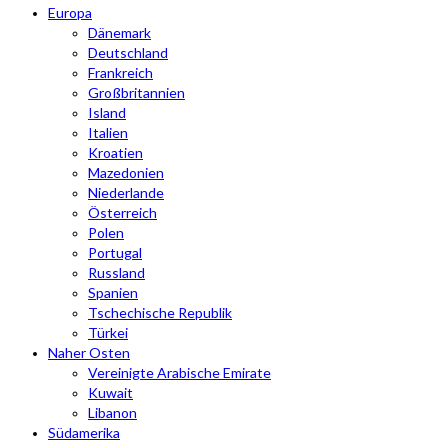
Europa
Dänemark
Deutschland
Frankreich
Großbritannien
Island
Italien
Kroatien
Mazedonien
Niederlande
Österreich
Polen
Portugal
Russland
Spanien
Tschechische Republik
Türkei
Naher Osten
Vereinigte Arabische Emirate
Kuwait
Libanon
Südamerika