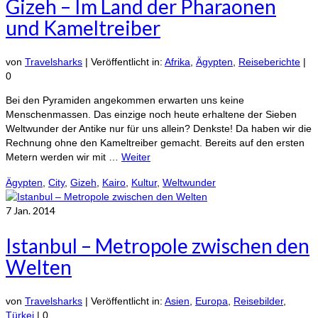
Gizeh – Im Land der Pharaonen
und Kameltreiber
von
Travelsharks
|
Veröffentlicht in:
Afrika
,
Ägypten
,
Reiseberichte
|
0
Bei den Pyramiden angekommen erwarten uns keine
Menschenmassen. Das einzige noch heute erhaltene der Sieben
Weltwunder der Antike nur für uns allein? Denkste! Da haben wir die
Rechnung ohne den Kameltreiber gemacht. Bereits auf den ersten
Metern werden wir mit …
Weiter
Ägypten
,
City
,
Gizeh
,
Kairo
,
Kultur
,
Weltwunder
7
Jan. 2014
Istanbul – Metropole zwischen den
Welten
von
Travelsharks
|
Veröffentlicht in:
Asien
,
Europa
,
Reisebilder
,
Türkei
|
0