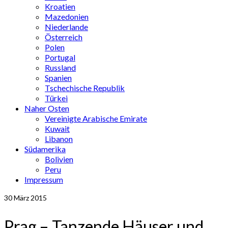
Kroatien
Mazedonien
Niederlande
Österreich
Polen
Portugal
Russland
Spanien
Tschechische Republik
Türkei
Naher Osten
Vereinigte Arabische Emirate
Kuwait
Libanon
Südamerika
Bolivien
Peru
Impressum
30
März 2015
Prag – Tanzende Häuser und