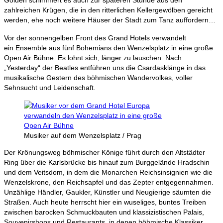
Golden schimmert es auch zur späteren Stunde aus den
zahlreichen Krügen, die in den ritterlichen Kellergewölben gereicht
werden, ehe noch weitere Häuser der Stadt zum Tanz auffordern…
Vor der sonnengelben Front des Grand Hotels verwandelt
ein Ensemble aus fünf Bohemians den Wenzelsplatz in eine große
Open Air Bühne. Es lohnt sich, länger zu lauschen. Nach
„Yesterday“ der Beatles entführen uns die Csardasklänge in das
musikalische Gestern des böhmischen Wandervolkes, voller
Sehnsucht und Leidenschaft.
Musiker auf dem Wenzelsplatz / Prag
Der Krönungsweg böhmischer Könige führt durch den Altstädter
Ring über die Karlsbrücke bis hinauf zum Burggelände Hradschin
und dem Veitsdom, in dem die Monarchen Reichsinsignien wie die
Wenzelskrone, den Reichsapfel und das Zepter entgegennahmen.
Unzählige Händler, Gaukler, Künstler und Neugierige säumten die
Straßen. Auch heute herrscht hier ein wuseliges, buntes Treiben
zwischen barocken Schmuckbauten und klassizistischen Palais,
Souvenirshops und Restaurants, in denen böhmische Klassiker