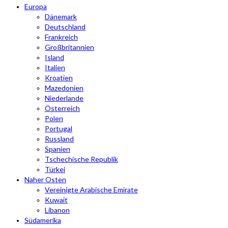
Europa
Dänemark
Deutschland
Frankreich
Großbritannien
Island
Italien
Kroatien
Mazedonien
Niederlande
Österreich
Polen
Portugal
Russland
Spanien
Tschechische Republik
Türkei
Naher Osten
Vereinigte Arabische Emirate
Kuwait
Libanon
Südamerika