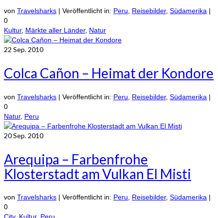
von
Travelsharks
|
Veröffentlicht in:
Peru
,
Reisebilder
,
Südamerika
|
0
Kultur
,
Märkte aller Länder
,
Natur
22
Sep. 2010
Colca Cañon – Heimat der Kondore
von
Travelsharks
|
Veröffentlicht in:
Peru
,
Reisebilder
,
Südamerika
|
0
Natur
,
Peru
20
Sep. 2010
Arequipa – Farbenfrohe
Klosterstadt am Vulkan El Misti
von
Travelsharks
|
Veröffentlicht in:
Peru
,
Reisebilder
,
Südamerika
|
0
City
,
Kultur
,
Peru