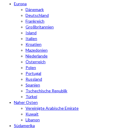
Europa
Dänemark
Deutschland
Frankreich
Großbritannien
Island
Italien
Kroatien
Mazedonien
Niederlande
Österreich
Polen
Portugal
Russland
Spanien
Tschechische Republik
Türkei
Naher Osten
Vereinigte Arabische Emirate
Kuwait
Libanon
Südamerika