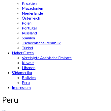
Kroatien
Mazedonien
Niederlande
Österreich
Polen
Portugal
Russland
Spanien
Tschechische Republik
Türkei
Naher Osten
Vereinigte Arabische Emirate
Kuwait
Libanon
Südamerika
Bolivien
Peru
Impressum
Peru