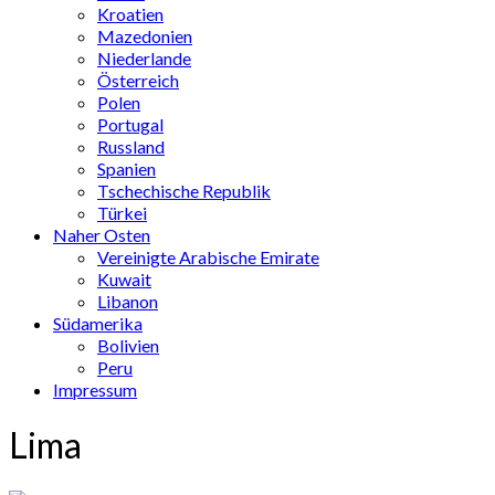
Kroatien
Mazedonien
Niederlande
Österreich
Polen
Portugal
Russland
Spanien
Tschechische Republik
Türkei
Naher Osten
Vereinigte Arabische Emirate
Kuwait
Libanon
Südamerika
Bolivien
Peru
Impressum
Lima