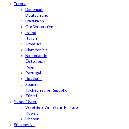
Europa
Dänemark
Deutschland
Frankreich
Großbritannien
Island
Italien
Kroatien
Mazedonien
Niederlande
Österreich
Polen
Portugal
Russland
Spanien
Tschechische Republik
Türkei
Naher Osten
Vereinigte Arabische Emirate
Kuwait
Libanon
Südamerika