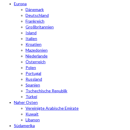
Europa
Dänemark
Deutschland
Frankreich
Großbritannien
Island
Italien
Kroatien
Mazedonien
Niederlande
Österreich
Polen
Portugal
Russland
Spanien
Tschechische Republik
Türkei
Naher Osten
Vereinigte Arabische Emirate
Kuwait
Libanon
Südamerika