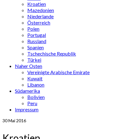
Kroatien
Mazedonien
Niederlande
Österreich
Polen
Portugal
Russland
Spanien
Tschechische Republik
Türkei
Naher Osten
Vereinigte Arabische Emirate
Kuwait
Libanon
Südamerika
Bolivien
Peru
Impressum
30
Mai 2016
Kroatien