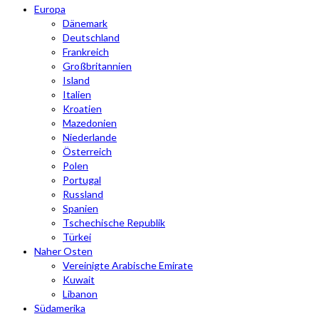
Europa
Dänemark
Deutschland
Frankreich
Großbritannien
Island
Italien
Kroatien
Mazedonien
Niederlande
Österreich
Polen
Portugal
Russland
Spanien
Tschechische Republik
Türkei
Naher Osten
Vereinigte Arabische Emirate
Kuwait
Libanon
Südamerika