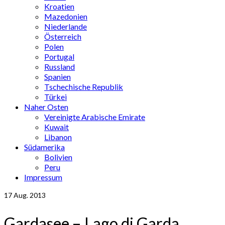
Kroatien
Mazedonien
Niederlande
Österreich
Polen
Portugal
Russland
Spanien
Tschechische Republik
Türkei
Naher Osten
Vereinigte Arabische Emirate
Kuwait
Libanon
Südamerika
Bolivien
Peru
Impressum
17
Aug. 2013
Gardasee – Lago di Garda