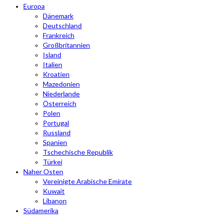
Europa
Dänemark
Deutschland
Frankreich
Großbritannien
Island
Italien
Kroatien
Mazedonien
Niederlande
Österreich
Polen
Portugal
Russland
Spanien
Tschechische Republik
Türkei
Naher Osten
Vereinigte Arabische Emirate
Kuwait
Libanon
Südamerika